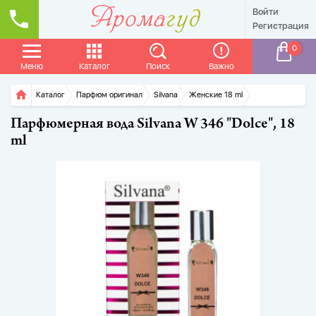
Войти
Регистрация
0
Меню
Каталог
Поиск
Важно
Главная
Каталог
Парфюм оригинал
Silvana
Женские 18 ml
Парфюмерная вода Silvana W 346 "Dolce", 18
ml