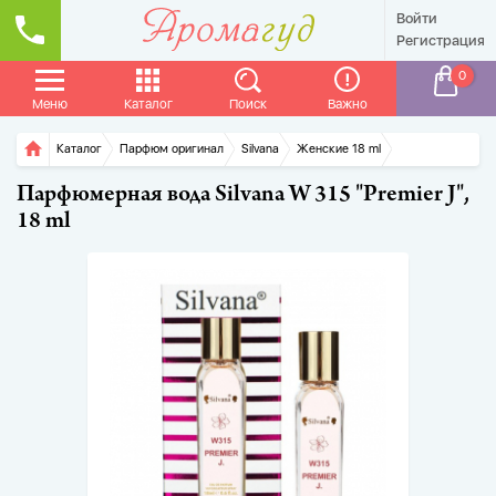
Войти
Регистрация
0
Меню
Каталог
Поиск
Важно
Главная
Каталог
Парфюм оригинал
Silvana
Женские 18 ml
Парфюмерная вода Silvana W 315 "Premier J",
18 ml