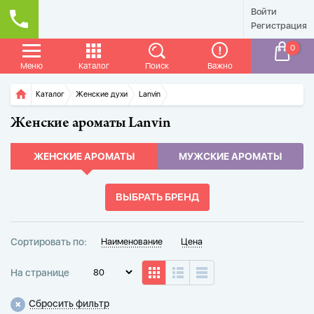
Войти
Регистрация
0
Меню
Каталог
Поиск
Важно
Главная
Каталог
Женские духи
Lanvin
Женские ароматы Lanvin
ЖЕНСКИЕ АРОМАТЫ
МУЖСКИЕ АРОМАТЫ
ВЫБРАТЬ БРЕНД
Сортировать по:
Наименование
Цена
На странице
80
Сбросить фильтр