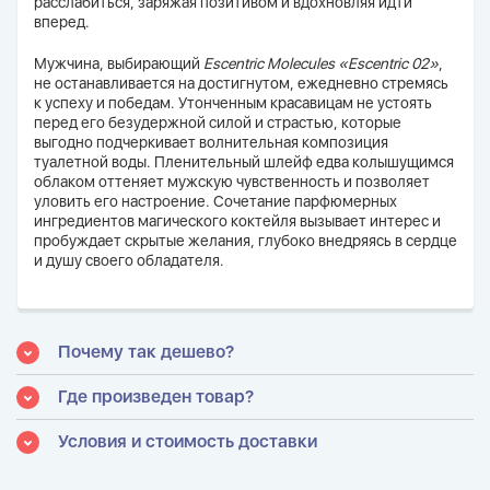
расслабиться, заряжая позитивом и вдохновляя идти
вперед.
Мужчина, выбирающий
Escentric Molecules «Escentric 02»
,
не останавливается на достигнутом, ежедневно стремясь
к успеху и победам. Утонченным красавицам не устоять
перед его безудержной силой и страстью, которые
выгодно подчеркивает волнительная композиция
туалетной воды. Пленительный шлейф едва колышущимся
облаком оттеняет мужскую чувственность и позволяет
уловить его настроение. Сочетание парфюмерных
ингредиентов магического коктейля вызывает интерес и
пробуждает скрытые желания, глубоко внедряясь в сердце
и душу своего обладателя.
Почему так дешево?
Где произведен товар?
Условия и стоимость доставки