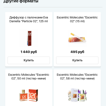
Другие форматы
Диффузор с палочками Eva
Escentric Molecules "Escentric
Daniella "Particle 02", 125 ml
02" (15 ml)
1 440 руб
495 руб
Купить
Купить
Escentric Molecules "Escentric
Escentric Molecules "Escentric
02", 50 ml (тестер-мини)
02", 58 ml (тестер-мини)