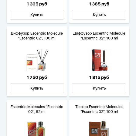
1 365 руб
1 385 руб
Купить
Купить
Диффузор Escentric Molecule
Диффузор Escentric Molecule
"Escentric 02", 100 ml
"Escentric 02", 100 ml
1 750 руб
1 815 руб
Купить
Купить
Escentric Molecules "Escentric
Тестер Escentric Molecules
02", 62 ml
"Escentric 02", 100 ml