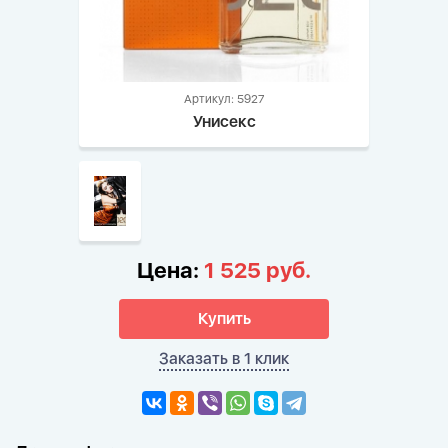
Артикул: 5927
Унисекс
Цена:
1 525 руб.
Купить
Заказать в 1 клик