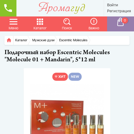
Войти
Регистрация
0
Меню
Каталог
Поиск
Важно
Главная
Каталог
Мужские духи
Escentric Molecules
Подарочный набор Escentric Molecules
"Molecule 01 + Mandarin", 5*12 ml
ХИТ
NEW