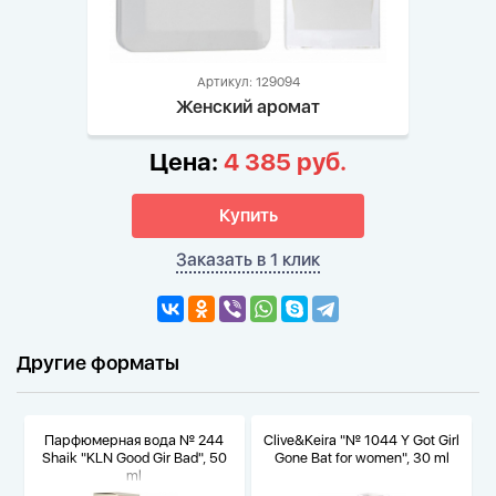
Артикул: 129094
Женский аромат
Цена:
4 385 руб.
Купить
Заказать в 1 клик
Другие форматы
Парфюмерная вода № 244
Clive&Keira "№ 1044 Y Got Girl
Shaik "KLN Good Gir Bad", 50
Gone Bat for women", 30 ml
ml