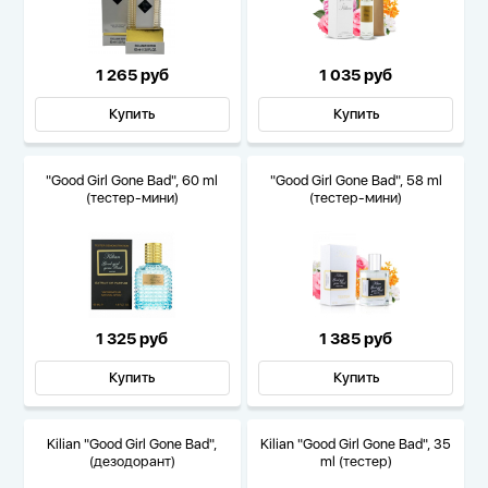
1 265 руб
1 035 руб
Купить
Купить
"Good Girl Gone Bad", 60 ml
"Good Girl Gone Bad", 58 ml
(тестер-мини)
(тестер-мини)
1 325 руб
1 385 руб
Купить
Купить
Kilian "Good Girl Gone Bad",
Kilian "Good Girl Gone Bad", 35
(дезодорант)
ml (тестер)