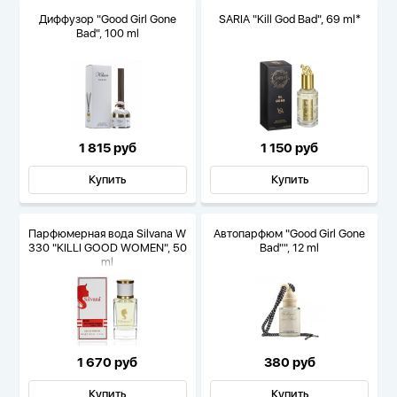
Диффузор "Good Girl Gone
SARIA "Kill God Bad", 69 ml*
Bad", 100 ml
1 815 руб
1 150 руб
Купить
Купить
Парфюмерная вода Silvana W
Автопарфюм "Good Girl Gone
330 "KILLI GOOD WOMEN", 50
Bad"", 12 ml
ml
1 670 руб
380 руб
Купить
Купить