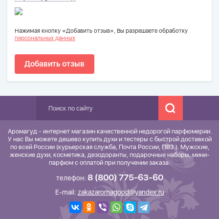
Нажимая кнопку «Добавить отзыв», Вы разрешаете обработку
персональных данных
Добавить отзыв
Аромагуд - интернет магазин качественной недорогой парфюмерии.
У нас Вы можете дешево купить духи и тестеры с быстрой доставкой
по всей России (курьерская служба, Почта России, ПВЗ.). Мужские,
женские духи, косметика, дезодоранты, подарочные наборы, мини-
парфюм с оплатой при получении заказа.
8 (800) 775-63-60
телефон:
E-mail:
zakazaromagood@yandex.ru