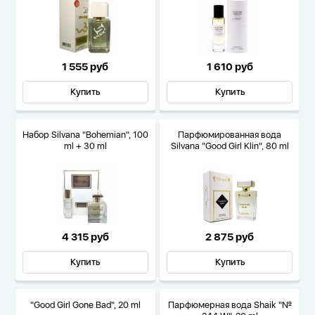
1 555 руб
1 610 руб
Купить
Купить
Набор Silvana "Bohemian", 100
Парфюмированная вода
ml + 30 ml
Silvana "Good Girl Klin", 80 ml
4 315 руб
2 875 руб
Купить
Купить
"Good Girl Gone Bad", 20 ml
Парфюмерная вода Shaik "№