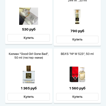
244 W", 20 ml
530 руб
790 руб
Купить
Купить
Килиан "Good Girl Gone Bad",
BEA'S "№ W 523", 50 ml
50 ml (тестер-мини)
1 365 руб
1 560 руб
Купить
Купить