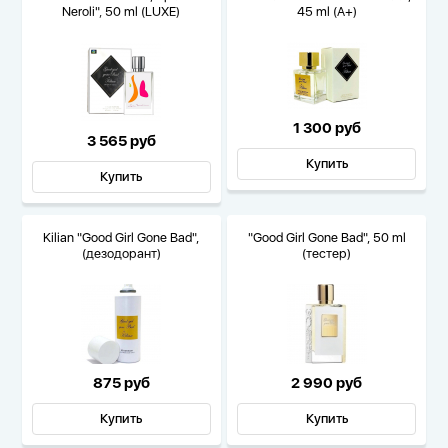
Neroli", 50 ml (LUXE)
45 ml (A+)
1 300 руб
3 565 руб
Купить
Купить
Kilian "Good Girl Gone Bad",
"Good Girl Gone Bad", 50 ml
(дезодорант)
(тестер)
875 руб
2 990 руб
Купить
Купить