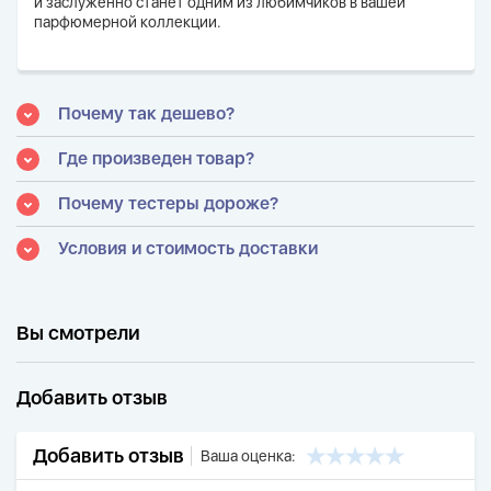
и заслуженно станет одним из любимчиков в вашей
парфюмерной коллекции.
Почему так дешево?
Где произведен товар?
Почему тестеры дороже?
Условия и стоимость доставки
Вы смотрели
Добавить отзыв
Добавить отзыв
Ваша оценка: