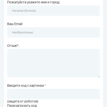
Пожалуйста укажите имя и город:
Ваш Email:
Отзыв*:
Введите код с картинки
*
(защита от роботов)
Перезагрузить код