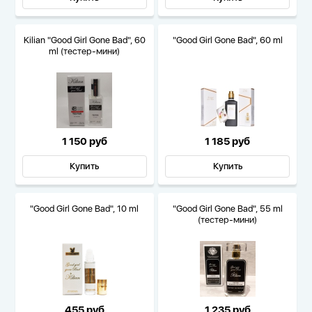
Kilian "Good Girl Gone Bad", 60
"Good Girl Gone Bad", 60 ml
ml (тестер-мини)
1 150 руб
1 185 руб
Купить
Купить
"Good Girl Gone Bad", 10 ml
"Good Girl Gone Bad", 55 ml
(тестер-мини)
455 руб
1 235 руб