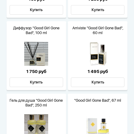
Купить
Купить
Диффузор "Good Girl Gone
Arriviste "Good Girl Gone Bad",
Bad", 100 ml
60 ml
1 750 руб
1 495 руб
Купить
Купить
Гель для душа "Good Girl Gone
"Good Girl Gone Bad", 67 ml
Bad", 250 ml