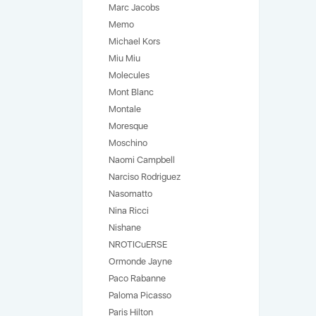
Marс Jacobs
Memo
Michael Kors
Miu Miu
Molecules
Mont Blanc
Montale
Moresque
Moschino
Naomi Campbell
Narciso Rodriguez
Nasomatto
Nina Ricci
Nishane
NROTICuERSE
Ormonde Jayne
Paco Rabanne
Paloma Picasso
Paris Hilton