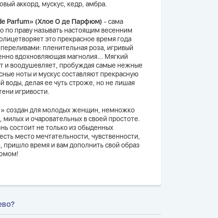
овый аккорд, мускус, кедр, амбра.
de Parfum» (Хлое О де Парфюм)
- сама
о по праву называть настоящим весенним
олицетворяет это прекрасное время года
переливами: пленительная роза, игривый
нно вдохновляющая магнолия... Мягкий
т и воодушевляет, пробуждая самые нежные
сные ноты и мускус составляют прекрасную
 воды, делая ее чуть строже, но не лишая
тени игривости.
um» создан для молодых женщин, немножко
, милых и очаровательных в своей простоте.
нь состоит не только из обыденных
 есть место мечтательности, чувственности,
, пришло время и вам дополнить свой образ
юмом!
ево?