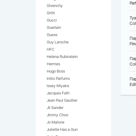
Par
Givenchy
Gritti
Туа
Gucci
Col
Guerlain
Guess
Па
Guy Laroche
Fle
HFC
Helena Rubinstein
Па
Hermes
Col
Hugo Boss
Initio Parfums
Па
Edi
Issey Miyake
Jacques Fath
Jean Paul Gaultier
Jil Sander
Jimmy Choo
Jo Malone
Juliette Has a Gun