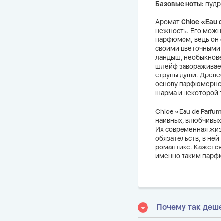
Базовые ноты:
пудр
Аромат
Chloe «Eau 
нежность. Его можн
парфюмом, ведь он 
своими цветочными 
ландыш, необыкнове
шлейф завораживае
струны души. Древе
основу парфюмерной
шарма и некоторой 
Chloe «Eau de Parf
наивных, влюбчивых
Их современная жиз
обязательств, в ней
романтике. Кажется
именно таким парф
Почему так деш