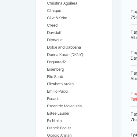
Christina Aguilera
Clinique
Па
75 
Clive&Keira
Creed
Па
Davidoff
Alb
Diptyque
Dolce and Gabbana
Па
Donna Karan (DKNY)
Dam
Dsquared2
Eisenberg
Па
Elie Saab
Abe
Elizabeth Arden
Emilio Pucci
Па
Escada
Par
Escentric Molecules
Estee Lauder
Па
75 
Ex Nihilo
Franck Boclet
Туа
Giorgio Armani