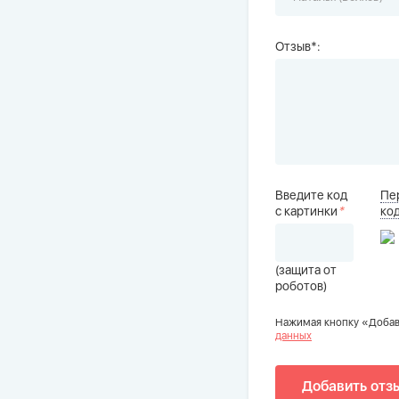
Отзыв*:
Введите код
Пе
с картинки
*
ко
(защита от
роботов)
Нажимая кнопку «Добав
данных
Добавить отз