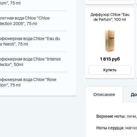
fum", 75 ml
Диффузор Chloe "Eau
летная вода Chloe "Chloe
de Parfum", 100 ml
lection 2005", 75 ml
рфюмерная вода Chloe "Eau du
ur Neroli", 75 ml
1 815 руб
рфюмерная вода Chloe "Intense
lector", 50ml
Купить
рфюмерная вода Chloe "Rose
tion", 75 ml
Описание
До
Верхние ноты:
личи,
Ноты сердца:
магно