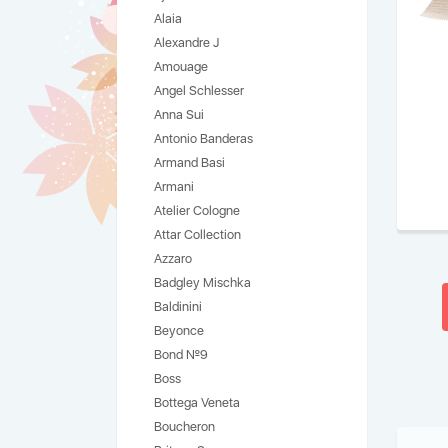
Alaia
Alexandre J
Amouage
Angel Schlesser
Anna Sui
Antonio Banderas
Armand Basi
Armani
Atelier Cologne
Attar Collection
Azzaro
Badgley Mischka
Baldinini
Beyonce
Bond №9
Boss
Bottega Veneta
Boucheron