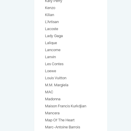
Katy Perry
Kenzo
Kilian
L'Artisan
Lacoste
Lady Gaga
Lalique
Lancome
Lanvin
Les Contes
Loewe
Louis Vuitton
M.M. Margiela
MAC
Madonna
Maison Francis Kurkdjian
Mancera
Map Of The Heart
Marc-Antoine Barrois