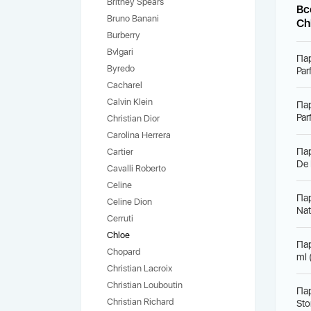
Britney Spears
Вс
Bruno Banani
Ch
Burberry
Bvlgari
Па
Byredo
Par
Cacharel
Calvin Klein
Па
Par
Christian Dior
Carolina Herrera
Па
Cartier
De 
Cavalli Roberto
Celine
Па
Celine Dion
Nat
Cerruti
Chloe
Па
Chopard
ml 
Christian Lacroix
Christian Louboutin
Па
Christian Richard
Sto