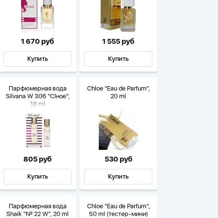
1 670 руб
1 555 руб
Купить
Купить
Парфюмерная вода
Chloe "Eau de Parfum",
Silvana W 306 "Clнoe",
20 ml
18 ml
805 руб
530 руб
Купить
Купить
Парфюмерная вода
Chloe "Eau de Parfum",
Shaik "№ 22 W", 20 ml
50 ml (тестер-мини)