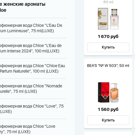
50 ml
е женские ароматы
loe
рфюмерная вода Chloe "L'Eau De
fum Lumineuse", 75 ml(LUXE)
1 670 руб
рфюмерная вода Chloe "L'Eau de
Купить
fum Intense 2024", 100 ml(LUXE)
рфюмерная вода Chloe "Chloe Eau
BEA'S "№ W 503", 50 ml
Parfum Naturelle", 100 ml (LUXE)
рфюмерная вода Chloe "Nomade
urelle", 75 ml (LUXE)
рфюмерная вода Chloe "Love", 75
1 560 руб
(LUXE)
Купить
рфюмерная вода Chloe "Love
ry", 75 ml (LUXE)