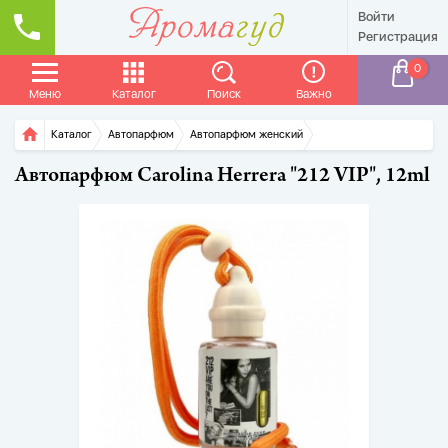
Войти
Регистрация
0
Меню
Каталог
Поиск
Важно
Главная
Каталог
Автопарфюм
Автопарфюм женский
Автопарфюм Carolina Herrera "212 VIP", 12ml