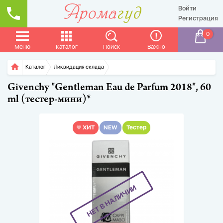
Войти
Регистрация
0
Меню
Каталог
Поиск
Важно
Главная
Каталог
Ликвидация склада
Givenchy "Gentleman Eau de Parfum 2018", 60
ml (тестер-мини)*
ХИТ
NEW
Тестер