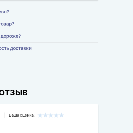
ево?
товар?
 дороже?
ость доставки
отзыв
Ваша оценка: