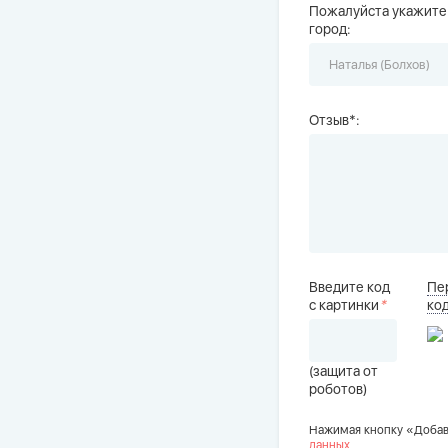
Пожалуйста укажите
город:
Отзыв*:
Введите код
Пе
с картинки
*
ко
(защита от
роботов)
Нажимая кнопку «Добав
данных