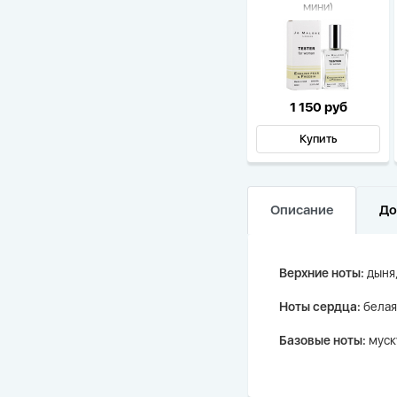
мини)
1 150 руб
Купить
Описание
До
Верхние ноты:
дыня,
Ноты сердца:
белая
Базовые ноты:
муск