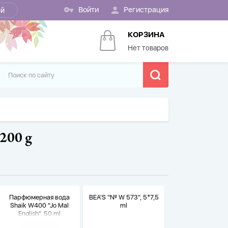
Войти
Регистрация
ей
КОРЗИНА
Нет товаров
 200 g
Парфюмерная вода
BEA'S "№ W 573", 5*7,5
Shaik W400 "Jo Mal
ml
English", 50 ml