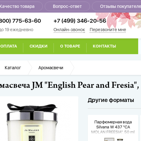
Качество товара
Вопрос-ответ
Отзывы покупател
(800) 775-63-60
+7 (499) 346-20-56
 до 19 ежедневно
Онлайн-звонок
Перезвоните мне
ОПЛАТА
СКИДКИ
О ТОВАРЕ
КОНТАКТЫ
Главная
Каталог
Аромасвечи
асвеча JM "English Pear and Fresia",
Другие форматы
Парфюмерная вода
Silvana W 437 "CA
MOLAN FREESIA", 50 ml