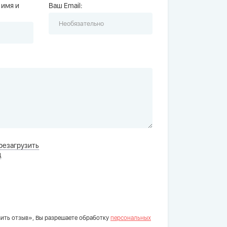
 имя и
Ваш Email:
резагрузить
д
ить отзыв», Вы разрешаете обработку
персональных