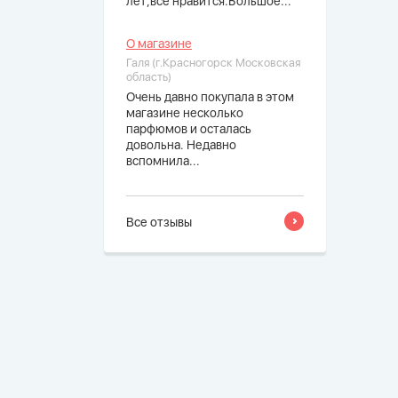
лет,все нравится.Большое...
О магазине
Галя (г.Красногорск Московская
область)
Очень давно покупала в этом
магазине несколько
парфюмов и осталась
довольна. Недавно
вспомнила...
Все отзывы